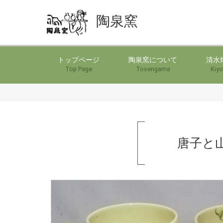
陶泉窯
トップページ
陶泉窯について
清水
Top Page
Tosengama
Kiyo
唐子と