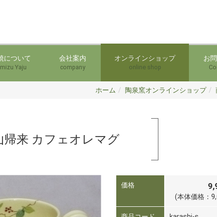
焼について
会社案内
オンラインショップ
お問
mizu Yaju
company
online shop
Co
ホーム
陶泉窯オンラインショップ
山帰来 カフェオレマグ
価格
9
(本体価格：9,
商品コード
karashi-s