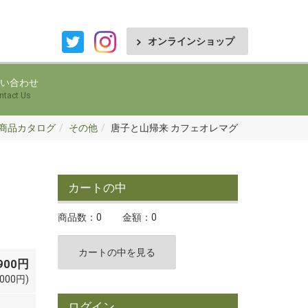
オンラインショップ
い合わせ
ntact Us
商品カタログ
その他
唐子と山帰来 カフェオレマグ
カートの中
商品数：0
金額：0
カートの中を見る
,900円
000円)
ログイン