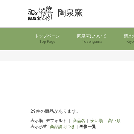
陶泉窯
トップページ
陶泉窯について
清水
Top Page
Tosengama
Kiyo
29件の商品があります。
表示順 : デフォルト ｜
商品名
｜
安い順
｜
高い順
表示形式 :
商品説明つき
｜
画像一覧