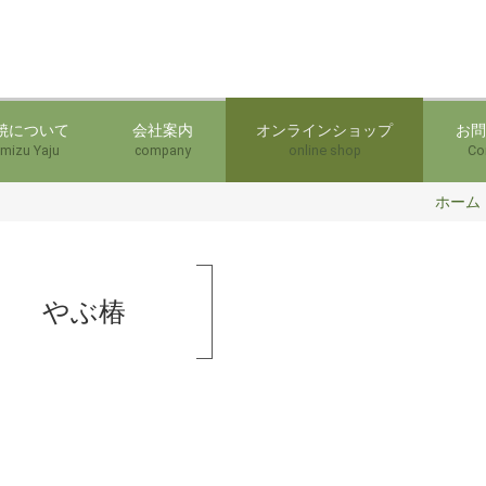
焼について
会社案内
オンラインショップ
お問
mizu Yaju
company
online shop
Co
ホーム
やぶ椿